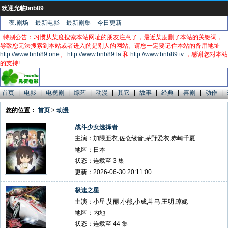
欢迎光临bnb89
夜.剧场
最新电影
最新剧集
今日更新
特别公告：习惯从某度搜索本站网址的朋友注意了，最近某度删了本站的关键词，
导致您无法搜索到本站或者进入的是别人的网站。请您一定要记住本站的备用地址
http://www.bnb89.one
、
http://www.bnb89.la
和
http://www.bnb89.tv
，感谢您对本站
的支持!
首页
|
电影
|
电视剧
|
综艺
|
动漫
|
其它
|
故事
|
经典
|
喜剧
|
动作
|
您的位置：
首页
>
动漫
战斗少女选择者
主演：加隈亜衣,佐仓绫音,茅野爱衣,赤崎千夏
地区：日本
状态：连载至 3 集
更新：2026-06-30 20:11:00
极速之星
主演：小星,艾丽,小熊,小成,斗马,王明,琼妮
地区：内地
状态：连载至 44 集